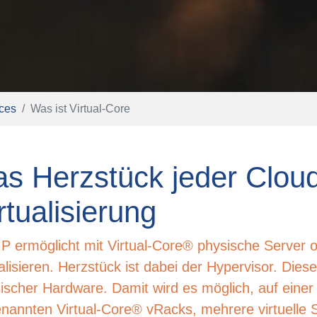
ces
Was ist Virtual-Core
s Herzstück jeder Cloud 
rtualisierung
 ermöglicht mit Virtual-Core® physische Server 
ualisieren. Herzstück ist dabei der Hypervisor. Die
ischer Hardware. Damit wird es möglich, auf eine
nannten Virtual-Core® vRacks, mehrere virtuelle Se